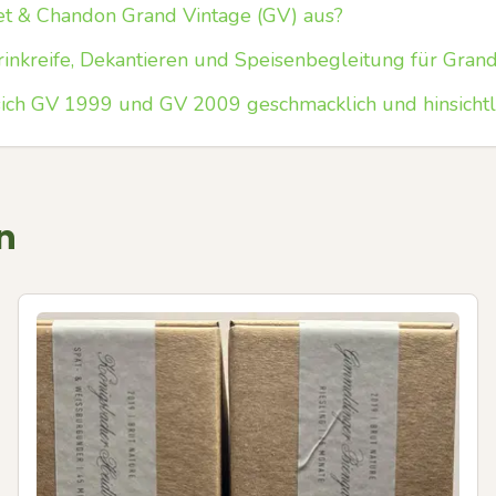
et & Chandon Grand Vintage (GV) aus?
Trinkreife, Dekantieren und Speisenbegleitung für Gr
ich GV 1999 und GV 2009 geschmacklich und hinsichtli
n