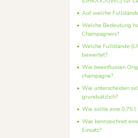
(OHK/OC/OWC) für La
•
Auf welche Füllstände
•
Welche Bedeutung hat
Champagners?
•
Welche Füllstände (Ul
bewertet?
•
Wie beeinflussen Orig
champagne?
•
Wie unterscheiden si
grundsätzlich?
•
Wie sollte eine 0,75 
•
Was kennzeichnet ein
Einsatz?