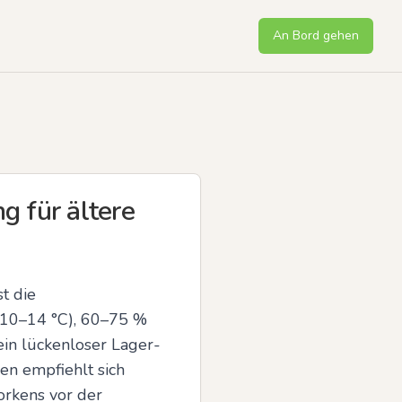
An Bord gehen
g für ältere
 die 
 10–14 °C), 60–75 % 
in lückenloser Lager- 
n empfiehlt sich 
rkens vor der 