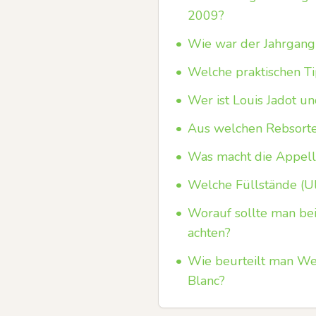
2009?
•
Wie war der Jahrgang
•
Welche praktischen Ti
•
Wer ist Louis Jadot u
•
Aus welchen Rebsorten
•
Was macht die Appella
•
Welche Füllstände (U
•
Worauf sollte man b
achten?
•
Wie beurteilt man Wer
Blanc?