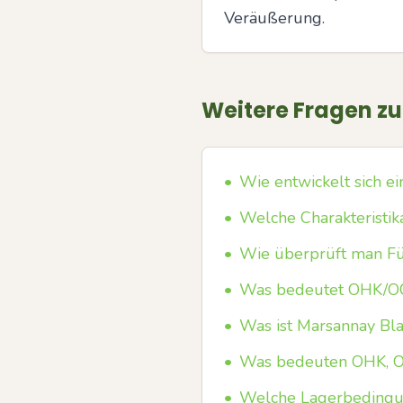
Veräußerung.
Weitere Fragen z
•
Wie entwickelt sich e
•
Welche Charakteristik
•
Wie überprüft man Fül
•
Was bedeutet OHK/OC/
•
Was ist Marsannay Bla
•
Was bedeuten OHK, OW
•
Welche Lagerbedingun