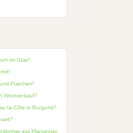
isch im Glas?
 mit?
gund‑Flaschen?
m Weinverkauf?
nay-la-Côte in Burgund?
vant?
hardonnay aus Marsannay