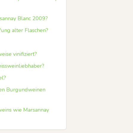
rsannay Blanc 2009?
fung alter Flaschen?
se vinifiziert?
eissweinliebhaber?
el?
ßen Burgundweinen
ßweins wie Marsannay