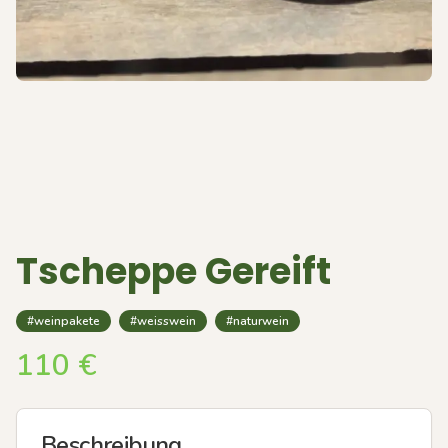
Tscheppe Gereift
#weinpakete
#weisswein
#naturwein
110
€
Beschreibung