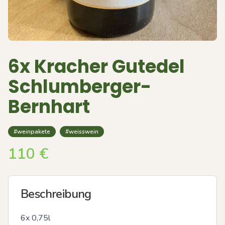
6x Kracher Gutedel
Schlumberger-
Bernhart
#weinpakete
#weisswein
110
€
Beschreibung
6x 0,75l 
