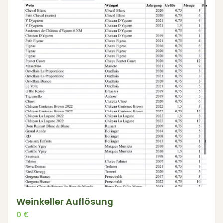
Weinkeller Auflösung
0
€