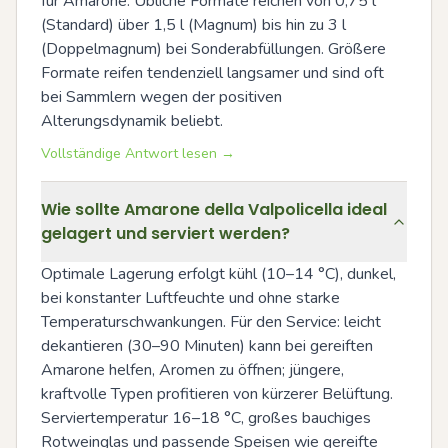
für Amarone. Übliche Formate reichen von 0,75 l 
(Standard) über 1,5 l (Magnum) bis hin zu 3 l 
(Doppelmagnum) bei Sonderabfüllungen. Größere 
Formate reifen tendenziell langsamer und sind oft 
bei Sammlern wegen der positiven 
Alterungsdynamik beliebt.
Vollständige Antwort lesen →
Wie sollte Amarone della Valpolicella ideal
gelagert und serviert werden?
Optimale Lagerung erfolgt kühl (10–14 °C), dunkel, 
bei konstanter Luftfeuchte und ohne starke 
Temperaturschwankungen. Für den Service: leicht 
dekantieren (30–90 Minuten) kann bei gereiften 
Amarone helfen, Aromen zu öffnen; jüngere, 
kraftvolle Typen profitieren von kürzerer Belüftung. 
Serviertemperatur 16–18 °C, großes bauchiges 
Rotweinglas und passende Speisen wie gereifte 