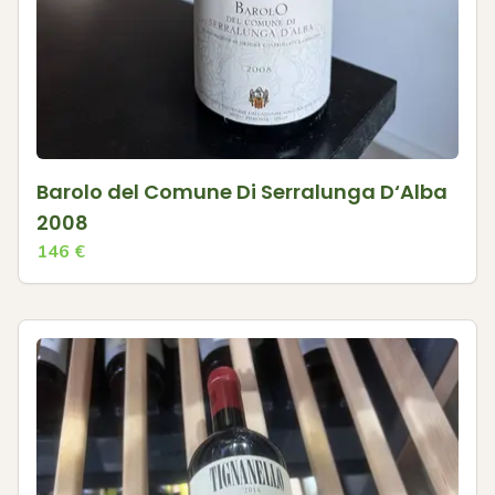
Barolo del Comune Di Serralunga D‘Alba
2008
146
€