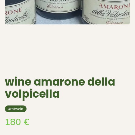
wine amarone della
volpicella
#rotwein
180
€