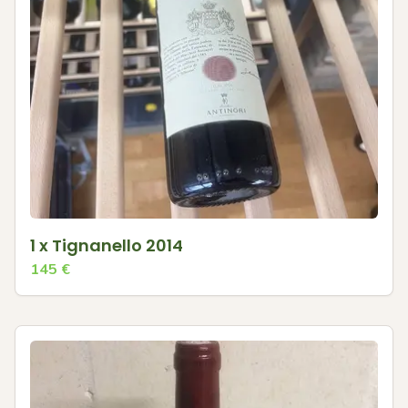
1 x Tignanello 2014
145
€