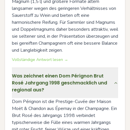
Magnum (1,5 l) und größere Formate altern 
langsamer wegen des geringeren Verhältnisses von 
Sauerstoff zu Wein und bieten oft eine 
harmonischere Reifung. Für Sammler sind Magnums 
und Doppelmagnums daher besonders attraktiv, weil 
sie seltener sind, in der Präsentation überzeugen und 
bei gereiften Champagnern oft eine bessere Balance 
und Langlebigkeit zeigen.
Vollständige Antwort lesen →
Was zeichnet einen Dom Pérignon Brut
Rosé Jahrgang 1998 geschmacklich und
regional aus?
Dom Pérignon ist die Prestige-Cuvée der Maison 
Moët & Chandon aus Épernay in der Champagne. Ein 
Brut Rosé des Jahrgangs 1998 verbindet 
typischerweise die Fülle eines warmen Jahrgangs 
mit roter Frucht, feiner Würze und einer kräftigen 