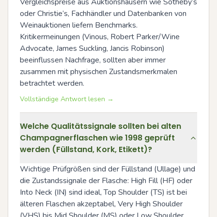
Vergleichspreise aus Auktionshäusern wie Sotheby’s 
oder Christie’s, Fachhändler und Datenbanken von 
Weinauktionen liefern Benchmarks. 
Kritikermeinungen (Vinous, Robert Parker/Wine 
Advocate, James Suckling, Jancis Robinson) 
beeinflussen Nachfrage, sollten aber immer 
zusammen mit physischen Zustandsmerkmalen 
betrachtet werden.
Vollständige Antwort lesen →
Welche Qualitätssignale sollten bei alten
Champagnerflaschen wie 1998 geprüft
werden (Füllstand, Kork, Etikett)?
Wichtige Prüfgrößen sind der Füllstand (Ullage) und 
die Zustandssignale der Flasche: High Fill (HF) oder 
Into Neck (IN) sind ideal, Top Shoulder (TS) ist bei 
älteren Flaschen akzeptabel, Very High Shoulder 
(VHS) bis Mid Shoulder (MS) oder Low Shoulder 