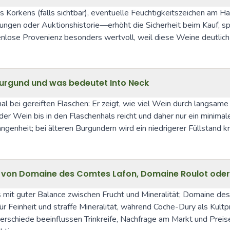
es Korkens (falls sichtbar), eventuelle Feuchtigkeitszeichen am 
en oder Auktionshistorie—erhöht die Sicherheit beim Kauf, spe
nlose Provenienz besonders wertvoll, weil diese Weine deutlich
 Burgund und was bedeutet Into Neck
al bei gereiften Flaschen: Er zeigt, wie viel Wein durch langsame
er Wein bis in den Flaschenhals reicht und daher nur ein minimales
genheit; bei älteren Burgundern wird ein niedrigerer Füllstand kr
rdin von Domaine des Comtes Lafon, Domaine Roulot od
ts mit guter Balance zwischen Frucht und Mineralität; Domaine des
ür Feinheit und straffe Mineralität, während Coche-Dury als Kult
erschiede beeinflussen Trinkreife, Nachfrage am Markt und Preis