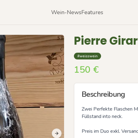
Wein-News
Features
Pierre Gira
#weisswein
150
€
Beschreibung
Zwei Perfekte Flaschen Me
Füllstand into neck.

Preis im Duo exkl. Versan
Next slide
Previous slide