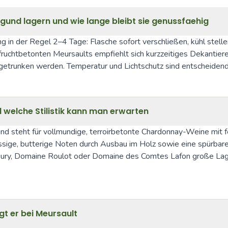
gund lagern und wie lange bleibt sie genussfaehig
 in der Regel 2–4 Tage: Flasche sofort verschließen, kühl stellen
 fruchtbetonten Meursaults empfiehlt sich kurzzeitiges Dekantier
h getrunken werden. Temperatur und Lichtschutz sind entscheidend
 welche Stilistik kann man erwarten
d steht für vollmundige, terroirbetonte Chardonnay-Weine mit fei
nussige, butterige Noten durch Ausbau im Holz sowie eine spürbar
 Domaine Roulot oder Domaine des Comtes Lafon große Lagerfäh
gt er bei Meursault