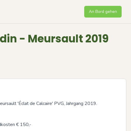
An Bord gehen
rdin - Meursault 2019
ursault 'Éclat de Calcaire' PVG, Jahrgang 2019.

dkosten € 150,-

Next sli