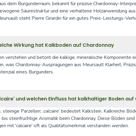
t aus dem Burgunderraum, bekannt für präzise Chardonnay-Interpr
gewogene Säurestruktur und eine verhaltene Holzanwendung aus, 
sault steht Pierre Girardin für ein gutes Preis-Leistungs-Verhä
 welche Wirkung hat Kalkboden auf Chardonnay
den verstehen und betont die kalkige, mineralische Komponente eine
, was Chardonnay-Ausprägungen aus Meursault Klarheit, Präzision
tenzial eines Burgunders.
caire' und welchen Einfluss hat kalkhaltiger Boden au
e, steinige Parzellen; ‚calcaire‘ bedeutet Kalkstein. Kalkreiche 
us- bis steinfruchtige Aromatik beim Chardonnay. Diese Böden sind 
 mit 'calcaire' oft als Qualitätsmerkmal verstanden werden.