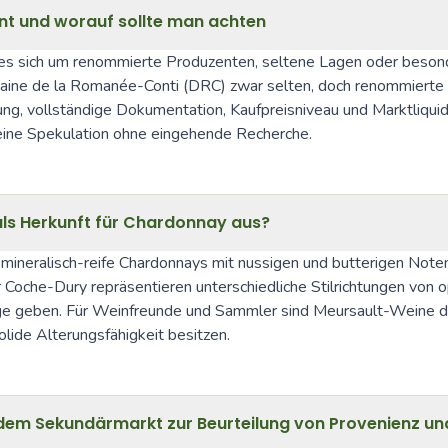
ent und worauf sollte man achten
 es sich um renommierte Produzenten, seltene Lagen oder beson
ine de la Romanée-Conti (DRC) zwar selten, doch renommierte Bu
g, vollständige Dokumentation, Kaufpreisniveau und Marktliquidi
eine Spekulation ohne eingehende Recherche.
als Herkunft für Chardonnay aus?
, mineralisch-reife Chardonnays mit nussigen und butterigen Not
che-Dury repräsentieren unterschiedliche Stilrichtungen von opul
e geben. Für Weinfreunde und Sammler sind Meursault-Weine daher 
lide Alterungsfähigkeit besitzen.
dem Sekundärmarkt zur Beurteilung von Provenienz und