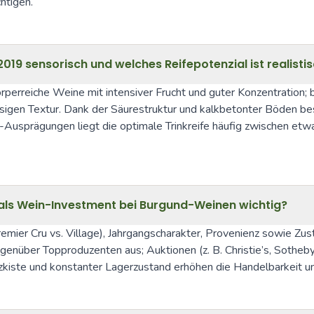
htigen.
019 sensorisch und welches Reifepotenzial ist realisti
rperreiche Weine mit intensiver Frucht und guter Konzentration; b
ssigen Textur. Dank der Säurestruktur und kalkbetonter Böden bes
u-Ausprägungen liegt die optimale Trinkreife häufig zwischen etwa
als Wein-Investment bei Burgund-Weinen wichtig?
mier Cru vs. Village), Jahrgangscharakter, Provenienz sowie Zu
egenüber Topproduzenten aus; Auktionen (z. B. Christie’s, Sotheby’
olzkiste und konstanter Lagerzustand erhöhen die Handelbarkeit