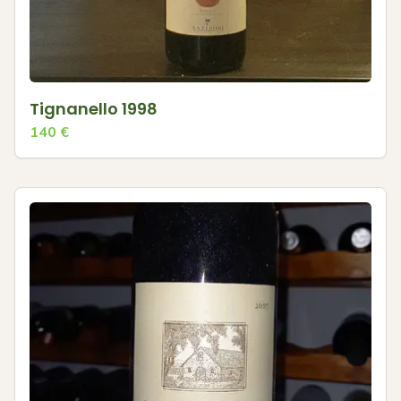
Tignanello 1998
140
€