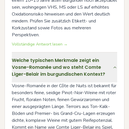
einem 10–15 Jahre alten Burgunder noch akzeptabel 
sein, wohingegen VHS, MS oder LS auf erhöhtes 
Oxidationsrisiko hinweisen und den Wert deutlich 
mindern. Prüfen Sie zusätzlich Etikett- und 
Korkzustand sowie Fotos aus mehreren 
Perspektiven.
Vollständige Antwort lesen →
Welche typischen Merkmale zeigt ein
Vosne-Romanée und wo steht Comte
Liger-Belair im burgundischen Kontext?
Vosne-Romanée in der Côte de Nuits ist bekannt für 
besonders feine, seidige Pinot-Noir-Weine mit roter 
Frucht, floralen Noten, feinen Gewürzaromen und 
einer ausgeprägten Länge. Terroirs aus Ton-Kalk-
Böden und Premier- bis Grand-Cru-Lagen erzeugen 
dichte, komplexe Weine mit gutem Reifepotenzial. 
Kommt ein Name wie Comte Liger-Belair ins Spiel, 