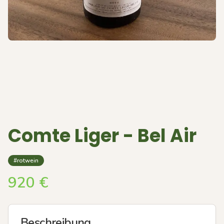
Comte Liger - Bel Air
#rotwein
920
€
Beschreibung