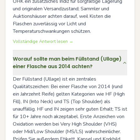
OHK ein zusätzliches Indiz für sorgfältige Lagerung 
und originalen Versandzustand; Sammler und 
Auktionshäuser achten darauf, weil Kisten die 
Flaschen zuverlässig vor Licht und 
Temperaturschwankungen schützen.
Vollständige Antwort lesen →
Worauf sollte man beim Füllstand (Ullage)
einer Flasche aus 2014 achten?
Der Füllstand (Ullage) ist ein zentrales 
Qualitätszeichen: Bei einer Flasche von 2014 (rund 
ein Jahrzehnt Reife) gelten Kategorien wie HF (High 
Fill), IN (Into Neck) und TS (Top Shoulder) als 
unauffällig. HF und IN zeigen sehr guten Erhalt; TS ist 
für 10+ Jahre noch akzeptabel. Erste Anzeichen von 
Oxidation werden bei Very High Shoulder (VHS) 
oder Mid/Low Shoulder (MS/LS) wahrscheinlicher. 
Prüfen Sie außerdem Etikett, Kapsel und Korkbild 