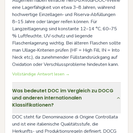
Allgemein haben einfache Nero‑d’Avola‑DOC‑Weine 
eine Lagerfähigkeit von etwa 3–8 Jahren, während 
hochwertige Einzellagen‑ und Riserva‑Abfüllungen 
8–15 Jahre oder länger reifen können. Für 
Langzeitlagerung sind konstante 12–14 °C, 60–75 
% Luftfeuchte, UV‑schutz und liegende 
Flaschenlagerung wichtig. Bei älteren Flaschen sollte 
man Ullage‑Kriterien prüfen (HF = High Fill, IN = Into 
Neck etc.), da zunehmender Füllstandsrückgang auf 
Oxidation oder Verschlussprobleme hindeuten kann.
Vollständige Antwort lesen →
Was bedeutet DOC im Vergleich zu DOCG
und anderen internationalen
Klassifikationen?
DOC steht für Denominazione di Origine Controllata 
und ist eine italienische Qualitätsstufe, die 
Herkunfts- und Produktionsregeln definiert. DOCG 