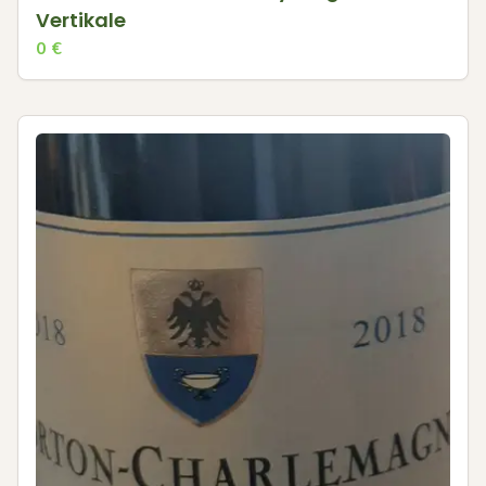
Vertikale
0
€