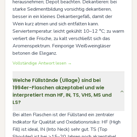
herausnehmen; Depot beachten. Dekantieren: bei 
starke Sedimentbildung vorsichtig dekantieren, 
besser in ein kleines Dekantiergefäß, damit der 
Wein kurz atmen und sich entfalten kann. 
Serviertemperatur: leicht gekühlt 10–12 °C; zu warm 
verliert die Frische, zu kalt verschließt sich das 
Aromenspektrum. Feinporige Weißweingläser 
betonen die Eleganz.
Vollständige Antwort lesen →
Welche Füllstände (Ullage) sind bei
1994er-Flaschen akzeptabel und wie
interpretiert man HF, IN, TS, VHS, MS und
LS?
Bei alten Flaschen ist der Füllstand ein zentraler 
Indikator für Qualität und Oxidationsrisiko: HF (High 
Fill) ist ideal, IN (Into Neck) sehr gut. TS (Top 
Shoulder) ist bei >15–20 Jahren noch akzeptabel, 