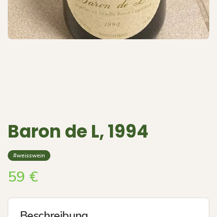
Baron de L, 1994
#weisswein
59
€
Beschreibung