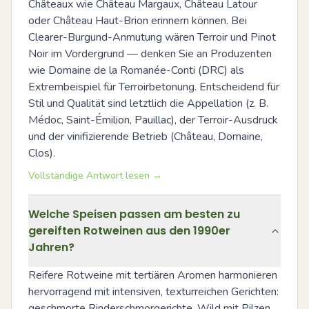
Châteaux wie Château Margaux, Château Latour 
oder Château Haut-Brion erinnern können. Bei 
Clearer-Burgund-Anmutung wären Terroir und Pinot 
Noir im Vordergrund — denken Sie an Produzenten 
wie Domaine de la Romanée-Conti (DRC) als 
Extrembeispiel für Terroirbetonung. Entscheidend für 
Stil und Qualität sind letztlich die Appellation (z. B. 
Médoc, Saint-Émilion, Pauillac), der Terroir-Ausdruck 
und der vinifizierende Betrieb (Château, Domaine, 
Clos).
Vollständige Antwort lesen →
Welche Speisen passen am besten zu
gereiften Rotweinen aus den 1990er
Jahren?
Reifere Rotweine mit tertiären Aromen harmonieren 
hervorragend mit intensiven, texturreichen Gerichten: 
geschmorte Rinderschmorgerichte, Wild mit Pilzen, 