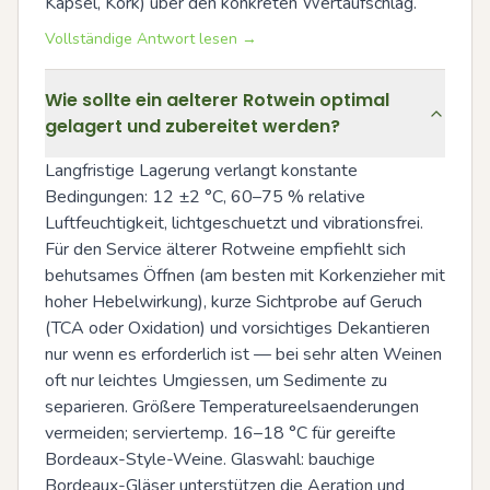
Kapsel, Kork) über den konkreten Wertaufschlag.
Vollständige Antwort lesen →
Wie sollte ein aelterer Rotwein optimal
gelagert und zubereitet werden?
Langfristige Lagerung verlangt konstante 
Bedingungen: 12 ±2 °C, 60–75 % relative 
Luftfeuchtigkeit, lichtgeschuetzt und vibrationsfrei. 
Für den Service älterer Rotweine empfiehlt sich 
behutsames Öffnen (am besten mit Korkenzieher mit 
hoher Hebelwirkung), kurze Sichtprobe auf Geruch 
(TCA oder Oxidation) und vorsichtiges Dekantieren 
nur wenn es erforderlich ist — bei sehr alten Weinen 
oft nur leichtes Umgiessen, um Sedimente zu 
separieren. Größere Temperatureelsaenderungen 
vermeiden; serviertemp. 16–18 °C für gereifte 
Bordeaux-Style-Weine. Glaswahl: bauchige 
Bordeaux-Gläser unterstützen die Aeration und 