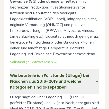
Gewächse (GG) oder strenge Einzellagen mit 
begrenzter Produktion. Investitionsrelevante 
Kriterien sind Reputation des Weinguts, 
Lagenklassifikation (VDP-Label), Jahrgangsqualität, 
originale Verpackung (OHK/OC) und positive 
Kritikerbewertungen (RP/Wine Advocate, Vinous, 
James Suckling etc.). Liquidität ist jedoch geringer als 
bei etablierten Bordeaux- oder Burgunder-Ikonen, 
daher sind langfristige Perspektive, korrekte 
Lagerung und lückenlose Provenienz entscheidend.
Vollständige Antwort lesen →
Wie beurteile ich Füllstände (Ullage) bei
Flaschen aus 2016–2019 und welche
Kategorien sind akzeptabel?
Ullage sagt viel über Lagerung: HF (High Fill, 
perfekter Füllstand) und IN (Into Neck, sehr gut) sind 
ideal für 2016–2019er Flaschen. TS (Top Shoulder) 