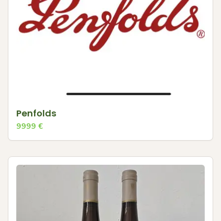
Penfolds
9999
€