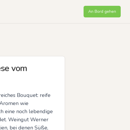
An Bord gehen
ese vom
eiches Bouquet: reife 
 Aromen wie 
h eine noch lebendige 
det. Weingut Werner 
ien, bei denen Süße, 