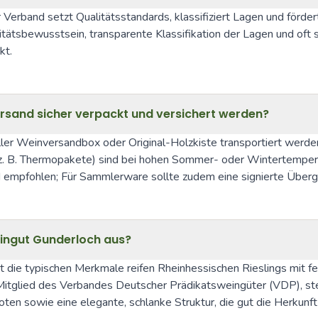
Verband setzt Qualitätsstandards, klassifiziert Lagen und förde
ätsbewusstsein, transparente Klassifikation der Lagen und oft s
kt.
Versand sicher verpackt und versichert werden?
ller Weinversandbox oder Original-Holzkiste transportiert werden
. B. Thermopakete) sind bei hohen Sommer- oder Wintertemperatu
empfohlen; Für Sammlerware sollte zudem eine signierte Überga
eingut Gunderloch aus?
die typischen Merkmale reifen Rheinhessischen Rieslings mit fei
s Mitglied des Verbandes Deutscher Prädikatsweingüter (VDP), ste
hnoten sowie eine elegante, schlanke Struktur, die gut die Herkun