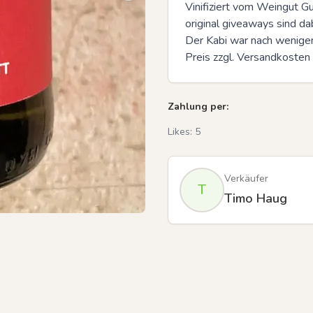
Vinifiziert vom Weingut G
original giveaways sind dab
Der Kabi war nach wenigen
Preis zzgl. Versandkosten
Previous slide
Zahlung per:
Likes:
5
Verkäufer
T
Timo Haug