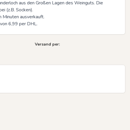
underloch aus den Großen Lagen des Weinguts. Die 
ei (z.B. Socken).

 Minuten ausverkauft.

 von 6,99 per DHL.
Next sli
Versand per: