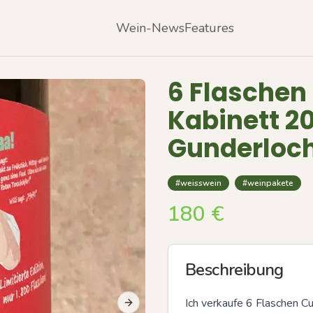
Wein-News
Features
6 Flaschen
Kabinett 2
Gunderloc
#weisswein
#weinpakete
180
€
Beschreibung
Ich verkaufe 6 Flaschen Cu
Next slide