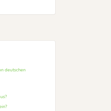
on deutschen
aus?
ein?