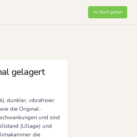
An Bord gehen
al gelagert
 dunkler, vibrafreier 
ie die Original-
rschwankungen und sind 
llstand (Ullage) und 
klimakammer die 