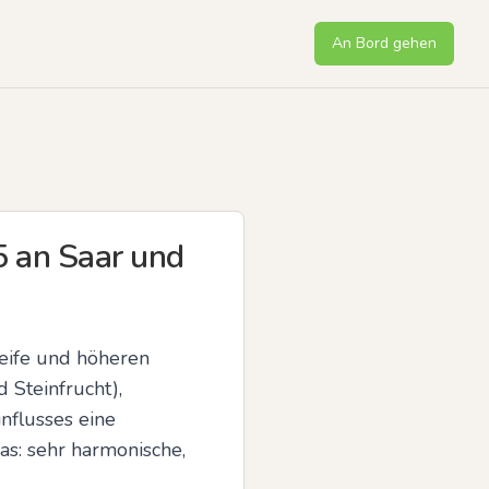
An Bord gehen
5 an Saar und
eife und höheren 
Steinfrucht), 
flusses eine 
s: sehr harmonische, 