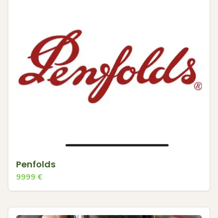
Penfolds
9999
€