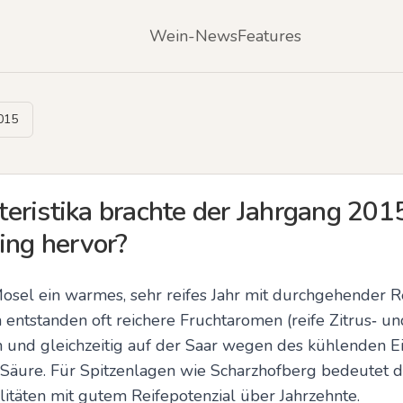
Wein-News
Features
015
eristika brachte der Jahrgang 201
ing hervor?
sel ein warmes, sehr reifes Jahr mit durchgehender R
ntstanden oft reichere Fruchtaromen (reife Zitrus‑ und 
 und gleichzeitig auf der Saar wegen des kühlenden Ein
Säure. Für Spitzenlagen wie Scharzhofberg bedeutet da
litäten mit gutem Reifepotenzial über Jahrzehnte.