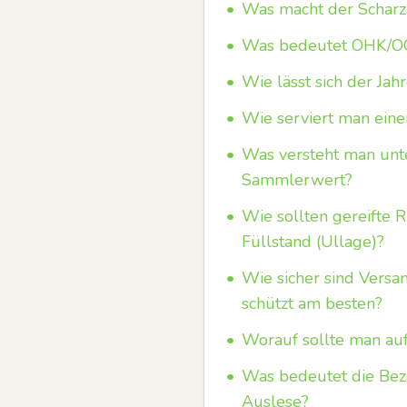
•
Was macht der Scharzh
•
Was bedeutet OHK/OC/
•
Wie lässt sich der Ja
•
Wie serviert man eine
•
Was versteht man unt
Sammlerwert?
•
Wie sollten gereifte 
Füllstand (Ullage)?
•
Wie sicher sind Versa
schützt am besten?
•
Worauf sollte man au
•
Was bedeutet die Beze
Auslese?