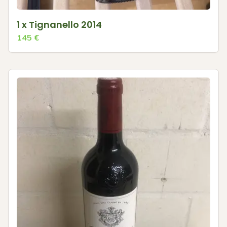
1 x Tignanello 2014
145
€