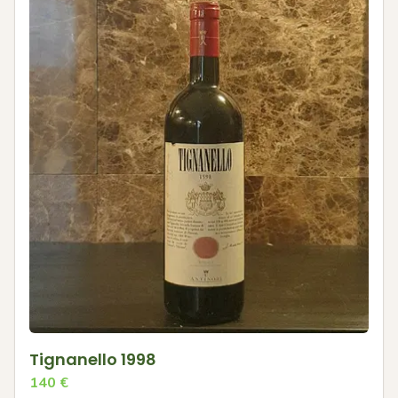
Tignanello 1998
140
€