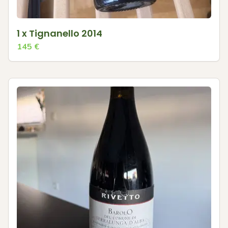
1 x Tignanello 2014
145
€