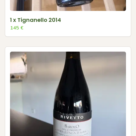
1 x Tignanello 2014
145
€