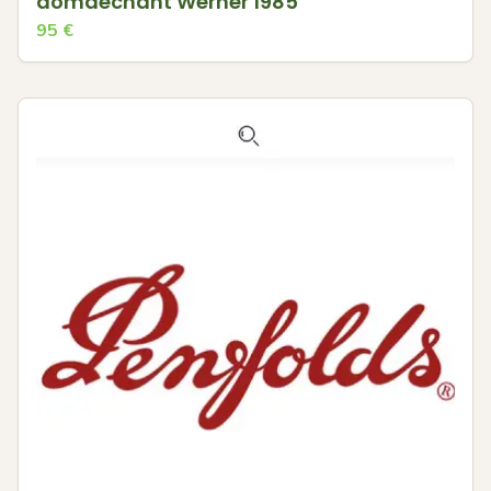
domdechant Werner 1985
95
€