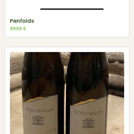
Penfolds
9999
€