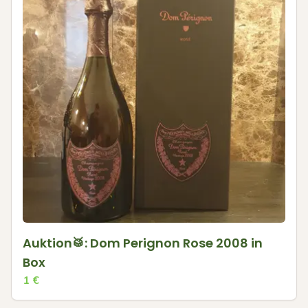
Auktion🥁: Dom Perignon Rose 2008 in
Box
1
€