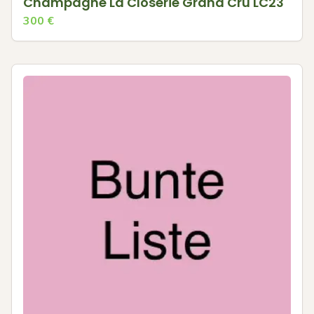
Champagne La Closerie Grand Cru LC23
300
€