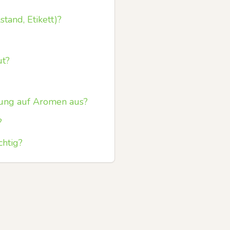
tand, Etikett)?
ut?
erung auf Aromen aus?
?
htig?