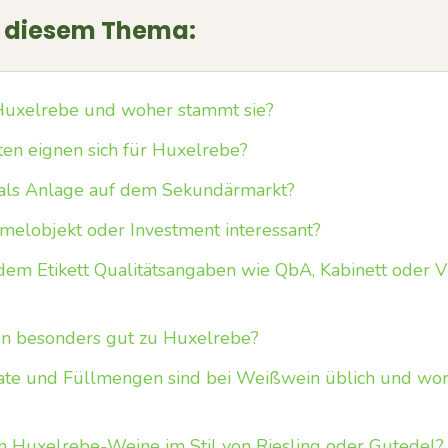
u diesem Thema:
 Huxelrebe und woher stammt sie?
en eignen sich für Huxelrebe?
 als Anlage auf dem Sekundärmarkt?
melobjekt oder Investment interessant?
dem Etikett Qualitätsangaben wie QbA, Kabinett oder 
n besonders gut zu Huxelrebe?
te und Füllmengen sind bei Weißwein üblich und wor
h Huxelrebe-Weine im Stil von Riesling oder Gutedel?