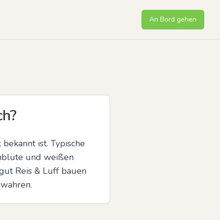
An Bord gehen
ch?
bekannt ist. Typische 
nblüte und weißen 
gut Reis & Luff bauen 
ewahren.