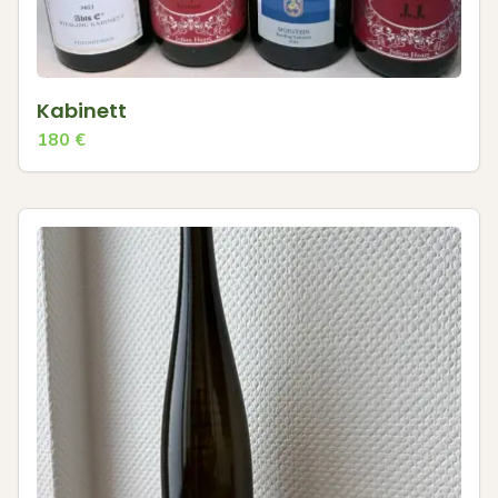
Kabinett
180
€