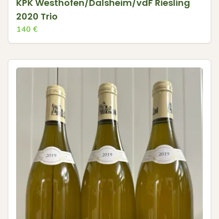
KPK Westhofen/Dalsheim/vdF Riesling
2020 Trio
140
€