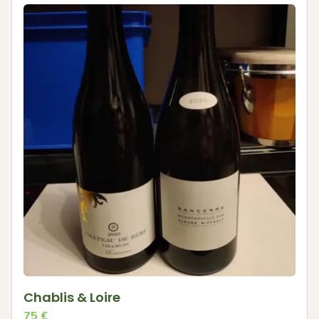
Chablis & Loire
75
€