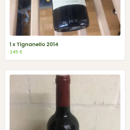
1 x Tignanello 2014
145
€