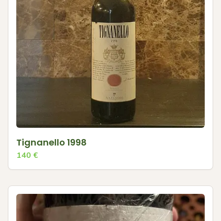
Tignanello 1998
140
€