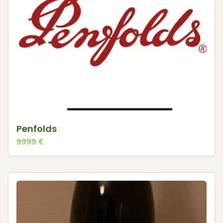
Penfolds
9999
€