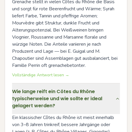
Grenache stellt in vielen Côtes du Rhône die Basis 
und sorgt für rote Beerenfrucht und Wärme; Syrah 
liefert Farbe, Tannin und pfeffrige Aromen; 
Mourvèdre gibt Struktur, dunkle Frucht und 
Alterungspotenzial. Bei Weißweinen bringen 
Viognier, Roussanne und Marsanne florale und 
würzige Noten. Die Anteile variieren je nach 
Produzent und Lage — bei E. Guigal und M. 
Chapoutier sind Assemblagen gut ausbalanciert, bei 
Famille Perrin oft grenachebetonter.
Vollständige Antwort lesen →
Wie lange reift ein Côtes du Rhône
typischerweise und wie sollte er ideal
gelagert werden?
Ein klassischer Côtes du Rhône ist meist innerhalb 
von 3–8 Jahren trinkreif; bessere Jahrgänge oder 
Lagen (z. B. Côtes du Rhône Villages, Gigondas) 