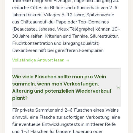
Trinkreife hängt von Erzeuger, Lage und Jahrgang ab: 
einfache Côtes du Rhône sind oft innerhalb von 2–6 
Jahren trinkreif, Villages 5–12 Jahre, Spitzenweine 
aus Châteauneuf-du-Pape oder Top-Domaines 
(Beaucastel, Janasse, Vieux Télégraphe) können 10–
30 Jahre reifen. Kriterien sind Tannine, Säurestruktur, 
Fruchtkonzentration und Jahrgangsqualität; 
Dekantieren hilft bei gereifteren Exemplaren.
Vollständige Antwort lesen →
Wie viele Flaschen sollte man pro Wein
sammeln, wenn man Verkostungen,
Alterung und potenziellen Wiederverkauf
plant?
Für private Sammler sind 2–6 Flaschen eines Weins 
sinnvoll: eine Flasche zur sofortigen Verkostung, eine 
für eventuelle Entwicklungstests in mittlerer Reife 
und 1–3 Flaschen für längere Lagerung oder 