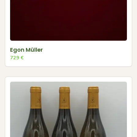
Egon Müller
729
€