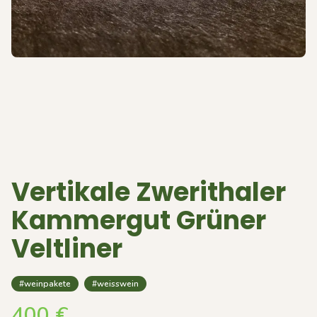
Vertikale Zwerithaler
Kammergut Grüner
Veltliner
#weinpakete
#weisswein
400
€