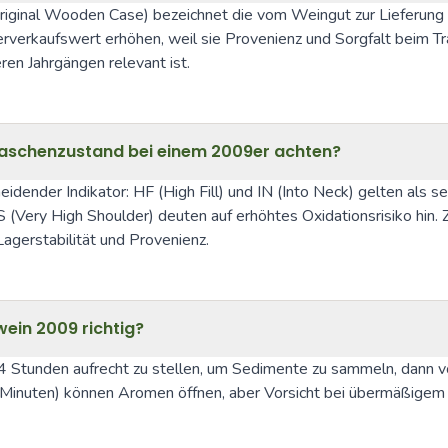
riginal Wooden Case) bezeichnet die vom Weingut zur Lieferung 
rkaufswert erhöhen, weil sie Provenienz und Sorgfalt beim Tran
en Jahrgängen relevant ist.
Flaschenzustand bei einem 2009er achten?
idender Indikator: HF (High Fill) und IN (Into Neck) gelten als se
ery High Shoulder) deuten auf erhöhtes Oxidationsrisiko hin. Zu
agerstabilität und Provenienz.
ein 2009 richtig?
 Stunden aufrecht zu stellen, um Sedimente zu sammeln, dann vors
nuten) können Aromen öffnen, aber Vorsicht bei übermäßigem Luf