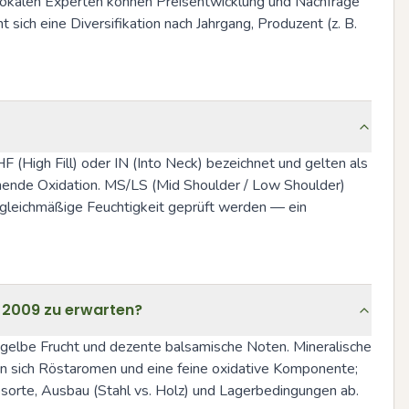
lokalen Experten können Preisentwicklung und Nachfrage 
sich eine Diversifikation nach Jahrgang, Produzent (z. B. 
 (High Fill) oder IN (Into Neck) bezeichnet und gelten als 
nnende Oxidation. MS/LS (Mid Shoulder / Low Shoulder) 
ngleichmäßige Feuchtigkeit geprüft werden — ein 
 2009 zu erwarten?
e gelbe Frucht und dezente balsamische Noten. Mineralische 
en sich Röstaromen und eine feine oxidative Komponente; 
bsorte, Ausbau (Stahl vs. Holz) und Lagerbedingungen ab.