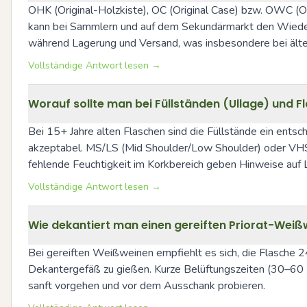
OHK (Original-Holzkiste), OC (Original Case) bzw. OWC (O
kann bei Sammlern und auf dem Sekundärmarkt den Wiederve
während Lagerung und Versand, was insbesondere bei älter
Vollständige Antwort lesen →
Worauf sollte man bei Füllständen (Ullage) und 
Bei 15+ Jahre alten Flaschen sind die Füllstände ein entsche
akzeptabel. MS/LS (Mid Shoulder/Low Shoulder) oder VHS (V
fehlende Feuchtigkeit im Korkbereich geben Hinweise auf L
Vollständige Antwort lesen →
Wie dekantiert man einen gereiften Priorat-Weißw
Bei gereiften Weißweinen empfiehlt es sich, die Flasche 24
Dekantergefäß zu gießen. Kurze Belüftungszeiten (30–60 Mi
sanft vorgehen und vor dem Ausschank probieren.