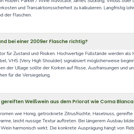
on Robert Parker / Wine Advocate, James Suckling, Vinous oder 
ten und Transaktionssicherheit zu kalkulieren. Langfristig lohnt 
d der Flaschen.
nd bei einer 2009er Flasche richtig?
ator für Zustand und Risiken. Hochwertige Füllstände werden als HF
abel, VHS (Very High Shoulder) signalisiert möglicherweise begi
eben der Ullage sollte der Korken auf Risse, Ausfransungen und u
hen für die Versiegelung.
 gereiften Weißwein aus dem Priorat wie Coma Blanca
Aromen wie Honig, getrocknete Zitrusfrüchte, Haselnuss, gereift
warme, leicht nussige Textur auftreten. Bei längerem Ausbau bild
er Wein harmonisch wirkt. Die konkrete Ausprägung hängt von Re