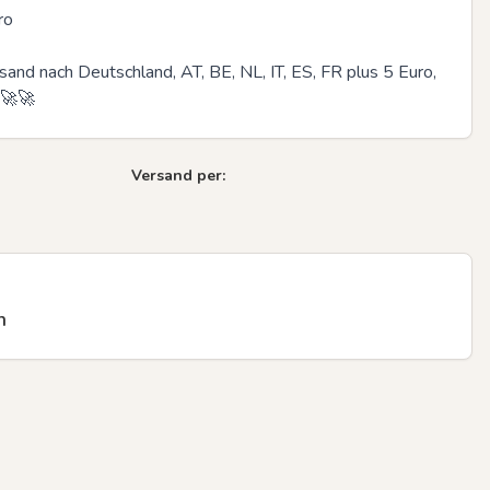
o

and nach Deutschland, AT, BE, NL, IT, ES, FR plus 5 Euro, 
🚀🚀
Next sli
Versand per:
n