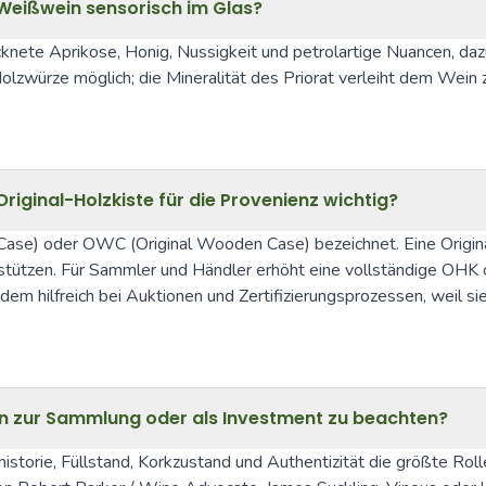
t-Weißwein sensorisch im Glas?
cknete Aprikose, Honig, Nussigkeit und petrolartige Nuancen, da
zwürze möglich; die Mineralität des Priorat verleiht dem Wein zu
ginal-Holzkiste für die Provenienz wichtig?
al Case) oder OWC (Original Wooden Case) bezeichnet. Eine Origin
rstützen. Für Sammler und Händler erhöht eine vollständige OHK 
em hilfreich bei Auktionen und Zertifizierungsprozessen, weil sie
n zur Sammlung oder als Investment zu beachten?
storie, Füllstand, Korkzustand und Authentizität die größte Rol