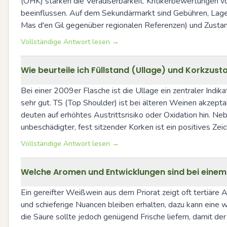
(OHK) stärken die Veräußerbarkeit. Kritikerbewertungen v
beeinflussen. Auf dem Sekundärmarkt sind Gebühren, Lagerkos
Mas d'en Gil gegenüber regionalen Referenzen) und Zustan
Vollständige Antwort lesen →
Wie beurteile ich Füllstand (Ullage) und Korkzusta
Bei einer 2009er Flasche ist die Ullage ein zentraler Indik
sehr gut. TS (Top Shoulder) ist bei älteren Weinen akzept
deuten auf erhöhtes Austrittsrisiko oder Oxidation hin. N
unbeschädigter, fest sitzender Korken ist ein positives Zeic
Vollständige Antwort lesen →
Welche Aromen und Entwicklungen sind bei einem
Ein gereifter Weißwein aus dem Priorat zeigt oft tertiäre 
und schieferige Nuancen bleiben erhalten, dazu kann eine 
die Säure sollte jedoch genügend Frische liefern, damit d