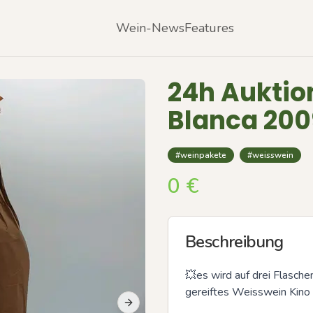
Wein-News
Features
24h Auktion
Blanca 200
#weinpakete
#weisswein
0
€
Beschreibung
💥es wird auf drei Flasch
gereiftes Weisswein Kino a
Next slide