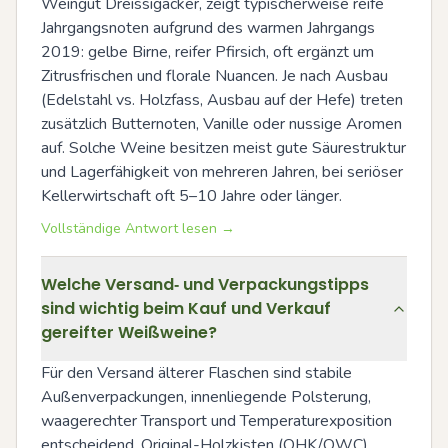
Weingut Dreissigacker, zeigt typischerweise reife 
Jahrgangsnoten aufgrund des warmen Jahrgangs 
2019: gelbe Birne, reifer Pfirsich, oft ergänzt um 
Zitrusfrischen und florale Nuancen. Je nach Ausbau 
(Edelstahl vs. Holzfass, Ausbau auf der Hefe) treten 
zusätzlich Butternoten, Vanille oder nussige Aromen 
auf. Solche Weine besitzen meist gute Säurestruktur 
und Lagerfähigkeit von mehreren Jahren, bei seriöser 
Kellerwirtschaft oft 5–10 Jahre oder länger.
Vollständige Antwort lesen →
Welche Versand‑ und Verpackungstipps
sind wichtig beim Kauf und Verkauf
gereifter Weißweine?
Für den Versand älterer Flaschen sind stabile 
Außenverpackungen, innenliegende Polsterung, 
waagerechter Transport und Temperaturexposition 
entscheidend. Original-Holzkisten (OHK/OWC) 