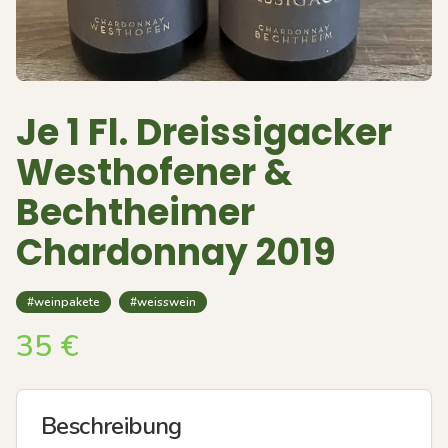
Je 1 Fl. Dreissigacker
Westhofener &
Bechtheimer
Chardonnay 2019
#weinpakete
#weisswein
35
€
Beschreibung