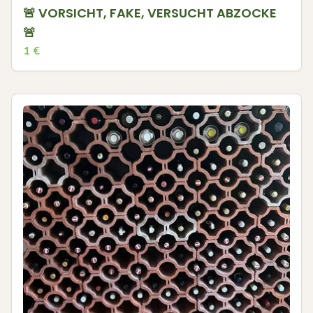
🚨 VORSICHT, FAKE, VERSUCHT ABZOCKE
🚨
1
€