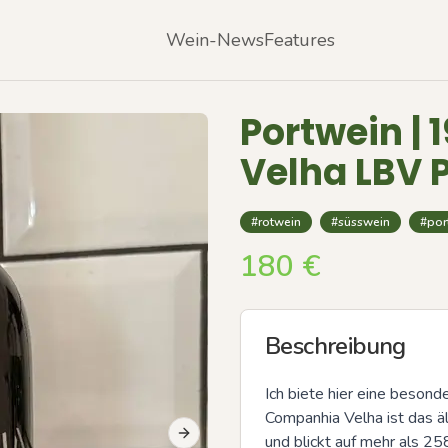
Wein-News
Features
Portwein |
Velha LBV 
#rotwein
#süsswein
#por
180
€
Beschreibung
Ich biete hier eine besond
Companhia Velha ist das ä
und blickt auf mehr als 25
Next slide
Previous slide