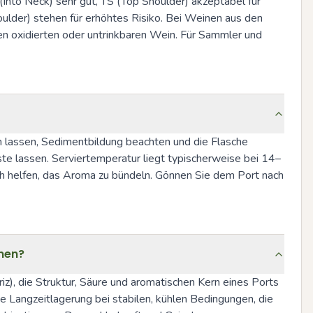
(Into Neck) sehr gut, TS (Top Shoulder) akzeptabel für 
lder) stehen für erhöhtes Risiko. Bei Weinen aus den 
en oxidierten oder untrinkbaren Wein. Für Sammler und 
n lassen, Sedimentbildung beachten und die Flasche 
ste lassen. Serviertemperatur liegt typischerweise bei 14–
ch helfen, das Aroma zu bündeln. Gönnen Sie dem Port nach 
inen?
riz), die Struktur, Säure und aromatischen Kern eines Ports 
te Langzeitlagerung bei stabilen, kühlen Bedingungen, die 