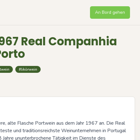
An Bord gehen
 1967 Real Companhia
Porto
twein
#likörwein
ere, alte Flasche Portwein aus dem Jahr 1967 an. Die Real 
lteste und traditionsreichste Weinunternehmen in Portugal 
8 Jahre ununterbrochene Tätigkeit im Dienste des 
Next sli