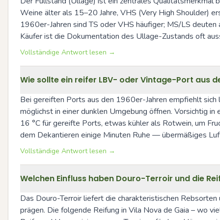
Der Füllstand (Ullage) ist ein zentrales Qualitätsmerkmal b
Weine älter als 15–20 Jahre, VHS (Very High Shoulder) er
1960er-Jahren sind TS oder VHS häufiger; MS/LS deuten auf
Käufer ist die Dokumentation des Ullage-Zustands oft au
Vollständige Antwort lesen →
Wie sollte ein reifer LBV- oder Vintage-Port aus 
Bei gereiften Ports aus den 1960er-Jahren empfiehlt sich 
möglichst in einer dunklen Umgebung öffnen. Vorsichtig in
16 °C für gereifte Ports, etwas kühler als Rotwein, um Fr
dem Dekantieren einige Minuten Ruhe — übermäßiges Luftse
Vollständige Antwort lesen →
Welchen Einfluss haben Douro-Terroir und die Reif
Das Douro-Terroir liefert die charakteristischen Rebsorten u
prägen. Die folgende Reifung in Vila Nova de Gaia – wo viel