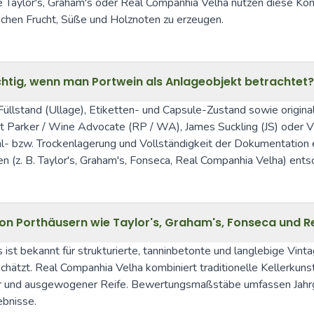
e Taylor's, Graham's oder Real Companhia Velha nutzen diese Ko
chen Frucht, Süße und Holznoten zu erzeugen.
htig, wenn man Portwein als Anlageobjekt betrachtet?
üllstand (Ullage), Etiketten- und Capsule-Zustand sowie origina
t Parker / Wine Advocate (RP / WA), James Suckling (JS) oder Vi
- bzw. Trockenlagerung und Vollständigkeit der Dokumentation e
n (z. B. Taylor's, Graham's, Fonseca, Real Companhia Velha) ents
von Porthäusern wie Taylor's, Graham's, Fonseca und 
s ist bekannt für strukturierte, tanninbetonte und langlebige Vint
schätzt. Real Companhia Velha kombiniert traditionelle Kellerkuns
oir und ausgewogener Reife. Bewertungsmaßstäbe umfassen Jahrgan
ebnisse.