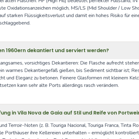
ei alten Flaschen: HF (High Fill) bedeutet perfekter Füllstand, IN 
ste Oxidationsanzeichen möglich, MS/LS (Mid Shoulder / Low Shou
 starken Flüssigkeitsverlust und damit ein hohes Risiko für ein
sschlaggebend.
den 1960ern dekantiert und serviert werden?
langsames, vorsichtiges Dekantieren: Die Flasche aufrecht stehe
 ein warmes Dekantiergefäß gießen, bis Sediment sichtbar ist; Re
ucht und Eleganz zu betonen. Feinere Glasformen mit kleinem Kel
tzen kann sehr alte Ports allerdings rasch verändern.
ung in Vila Nova de Gaia auf Stil und Reife von Portwe
nd Terroir-Noten (z. B. Touriga Nacional, Touriga Franca, Tinta Ro
e Porthäuser ihre Kellereien unterhalten – ermöglicht kontrollier