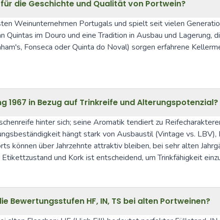
ür die Geschichte und Qualität von Portwein?
hsten Weinunternehmen Portugals und spielt seit vielen Generatio
an Quintas im Douro und eine Tradition in Ausbau und Lagerung, di
raham's, Fonseca oder Quinta do Noval) sorgen erfahrene Kellermei
g 1967 in Bezug auf Trinkreife und Alterungspotenzial?
chenreife hinter sich; seine Aromatik tendiert zu Reifecharakte
ungsbeständigkeit hängt stark von Ausbaustil (Vintage vs. LBV), 
 können über Jahrzehnte attraktiv bleiben, bei sehr alten Jahrgä
Etikettzustand und Kork ist entscheidend, um Trinkfähigkeit einz
e Bewertungsstufen HF, IN, TS bei alten Portweinen?