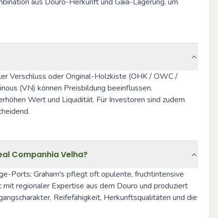
mbination aus Douro-Herkunft und Gaia-Lagerung, um 
ler Verschluss oder Original-Holzkiste (OHK / OWC / 
nous (VN) können Preisbildung beeinflussen. 
rhöhen Wert und Liquidität. Für Investoren sind zudem 
cheidend.
Real Companhia Velha?
age-Ports; Graham's pflegt oft opulente, fruchtintensive 
t mit regionaler Expertise aus dem Douro und produziert 
gscharakter, Reifefähigkeit, Herkunftsqualitäten und die 