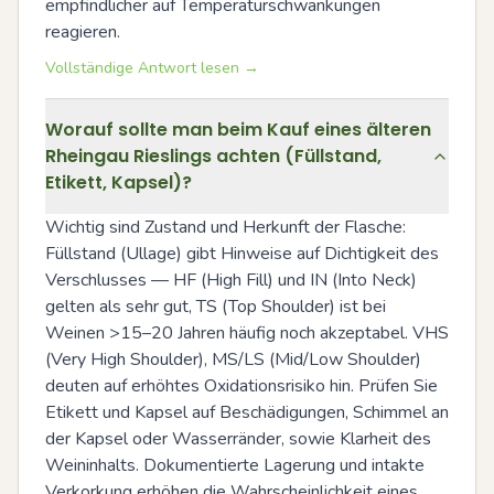
empfindlicher auf Temperaturschwankungen 
reagieren.
Vollständige Antwort lesen →
Worauf sollte man beim Kauf eines älteren
Rheingau Rieslings achten (Füllstand,
Etikett, Kapsel)?
Wichtig sind Zustand und Herkunft der Flasche: 
Füllstand (Ullage) gibt Hinweise auf Dichtigkeit des 
Verschlusses — HF (High Fill) und IN (Into Neck) 
gelten als sehr gut, TS (Top Shoulder) ist bei 
Weinen >15–20 Jahren häufig noch akzeptabel. VHS 
(Very High Shoulder), MS/LS (Mid/Low Shoulder) 
deuten auf erhöhtes Oxidationsrisiko hin. Prüfen Sie 
Etikett und Kapsel auf Beschädigungen, Schimmel an 
der Kapsel oder Wasserränder, sowie Klarheit des 
Weininhalts. Dokumentierte Lagerung und intakte 
Verkorkung erhöhen die Wahrscheinlichkeit eines 