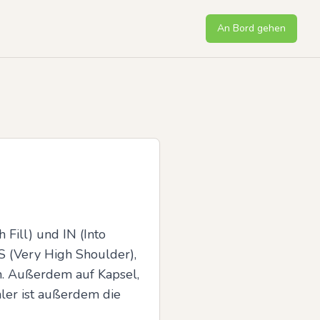
An Bord gehen
 Fill) und IN (Into 
S (Very High Shoulder), 
. Außerdem auf Kapsel, 
er ist außerdem die 