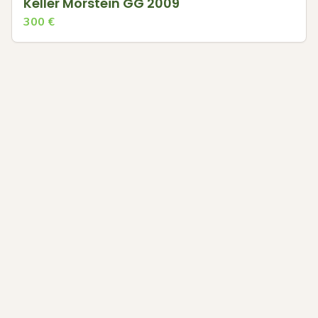
Keller Morstein GG 2009
300
€