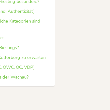
Riesling besonders?
d, Authentizität)
lche Kategorien sind
us
Rieslings?
Kellerberg zu erwarten
K, OWC, OC, VDP)
s der Wachau?