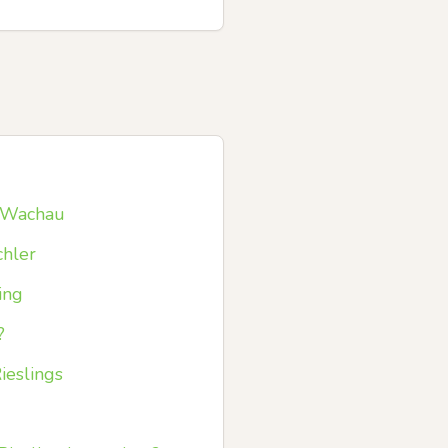
r Wachau
chler
ing
?
ieslings