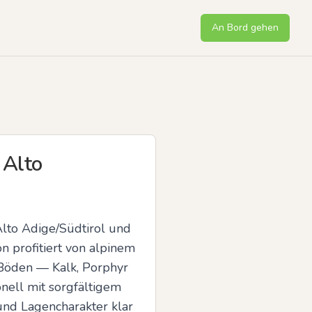
An Bord gehen
 Alto
lto Adige/Südtirol und 
n profitiert von alpinem 
Böden — Kalk, Porphyr 
nell mit sorgfältigem 
und Lagencharakter klar 