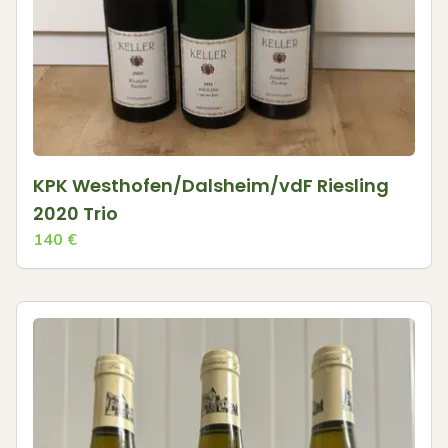
KPK Westhofen/Dalsheim/vdF Riesling
2020 Trio
140
€