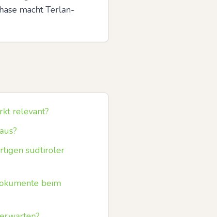
hase macht Terlan-
t relevant?
 aus?
tigen südtiroler
Dokumente beim
 erwarten?