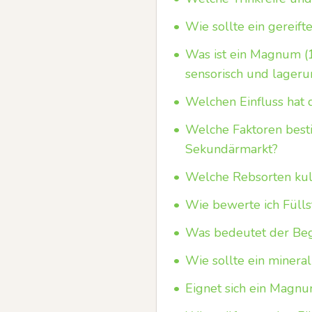
•
Wie sollte ein gereif
•
Was ist ein Magnum (1
sensorisch und lageru
•
Welchen Einfluss hat 
•
Welche Faktoren best
Sekundärmarkt?
•
Welche Rebsorten kulti
•
Wie bewerte ich Fülls
•
Was bedeutet der Beg
•
Wie sollte ein minera
•
Eignet sich ein Magnu