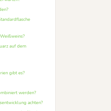
den?
Standardflasche
s Weißweins?
uarz auf dem
ien gibt es?
kombiniert werden?
isentwicklung achten?