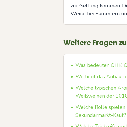
zur Geltung kommen. Die
Weine bei Sammlern und
Weitere Fragen z
•
Was bedeuten OHK, O
•
Wo liegt das Anbaugeb
•
Welche typischen Aro
Weißweinen der 2018
•
Welche Rolle spiele
Sekundärmarkt-Kauf?
•
Welche Trinkreife und