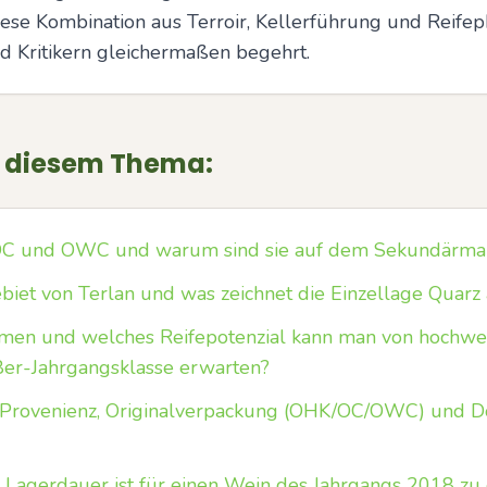
se Kombination aus Terroir, Kellerführung und Reifep
 Kritikern gleichermaßen begehrt.
u diesem Thema:
C und OWC und warum sind sie auf dem Sekundärmark
iet von Terlan und was zeichnet die Einzellage Quarz
men und welches Reifepotenzial kann man von hochwer
er-Jahrgangsklasse erwarten?
n Provenienz, Originalverpackung (OHK/OC/OWC) und 
 Lagerdauer ist für einen Wein des Jahrgangs 2018 zu