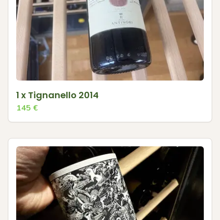
1 x Tignanello 2014
145
€