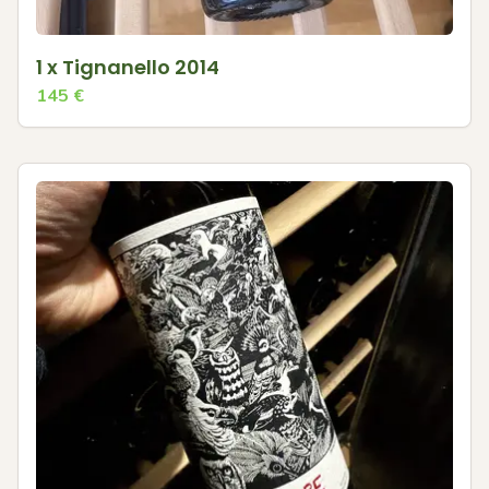
1 x Tignanello 2014
145
€