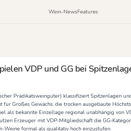
Wein-News
Features
pielen VDP und GG bei Spitzenlag
er Prädikatsweingüter) klassifiziert Spitzenlagen und 
eht für Großes Gewächs, die trocken ausgebaute Höchsts
el als bekannte Einzellage regional unabhängig von V
tzen Erzeuger mit VDP‑Mitgliedschaft die GG‑Kategori
-Weine formal als qualitativ hoch einzustufen.