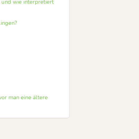
und wie interpretiert
lingen?
or man eine ältere