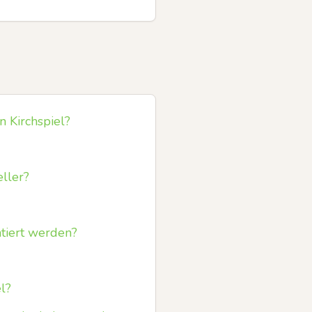
n Kirchspiel?
eller?
ntiert werden?
l?