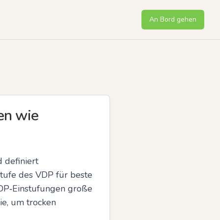
An Bord gehen
en wie
definiert 
tufe des VDP für beste 
DP‑Einstufungen große 
e, um trocken 