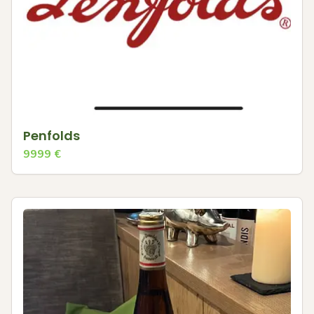
Penfolds
9999
€