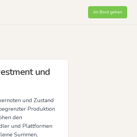
An Bord gehen
nvestment und
ikernoten und Zustand 
begrenzter Produktion 
öhen den 
ler und Plattformen 
kleine Summen, 