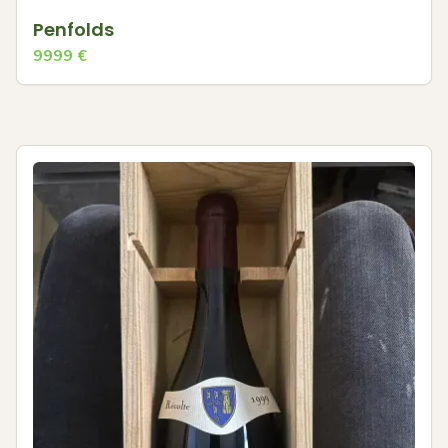
Penfolds
9999
€