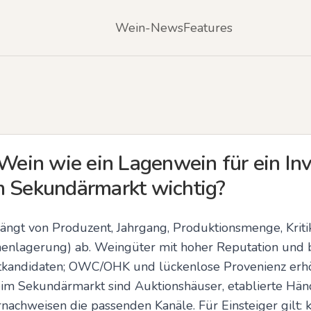
Wein-News
Features
n Wein wie ein Lagenwein für ein I
m Sekundärmarkt wichtig?
 hängt von Produzent, Jahrgang, Produktionsmenge, Krit
schenlagerung) ab. Weingüter mit hoher Reputation und 
ntkandidaten; OWC/OHK und lückenlose Provenienz erh
m Sekundärmarkt sind Auktionshäuser, etablierte Händ
nachweisen die passenden Kanäle. Für Einsteiger gilt: 