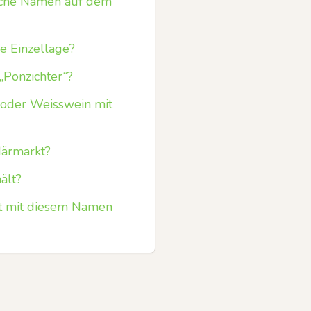
olche Namen auf dem
e Einzellage?
Ponzichter“?
 oder Weisswein mit
därmarkt?
ält?
ut mit diesem Namen