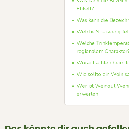
•
Was kann die Bezeich
Etikett?
•
Was kann die Bezeichn
•
Welche Speiseempfehl
•
Welche Trinktemperat
regionalem Charakter
•
Worauf achten beim K
•
Wie sollte ein Wein sa
•
Wer ist Weingut Weni
erwarten
Das könnte dir auch gefalle