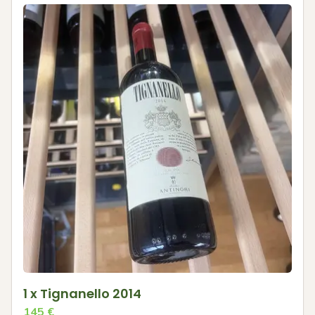
1 x Tignanello 2014
145
€