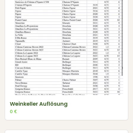
Weinkeller Auflösung
0
€