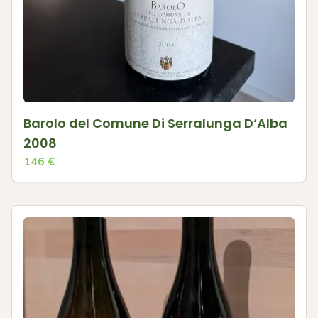
Barolo del Comune Di Serralunga D‘Alba
2008
146
€