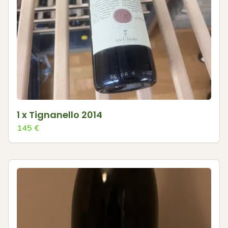
1 x Tignanello 2014
145
€