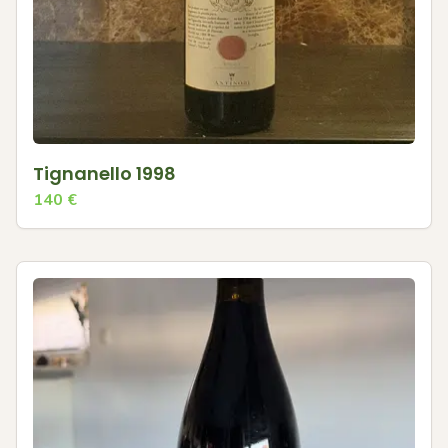
Tignanello 1998
140
€