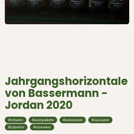
Jahrgangshorizontale
von Bassermann -
Jordan 2020
#rotwein
#weinpakete
#weisswein
#süsswein
#zubehör
#rosewein