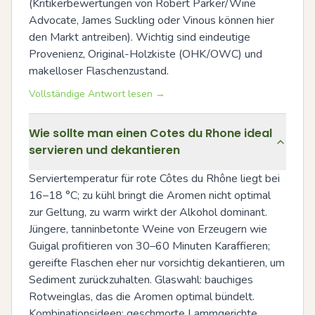
(Kritikerbewertungen von Robert Parker/Wine 
Advocate, James Suckling oder Vinous können hier 
den Markt antreiben). Wichtig sind eindeutige 
Provenienz, Original-Holzkiste (OHK/OWC) und 
makelloser Flaschenzustand.
Vollständige Antwort lesen →
Wie sollte man einen Cotes du Rhone ideal
servieren und dekantieren
Serviertemperatur für rote Côtes du Rhône liegt bei 
16–18 °C; zu kühl bringt die Aromen nicht optimal 
zur Geltung, zu warm wirkt der Alkohol dominant. 
Jüngere, tanninbetonte Weine von Erzeugern wie 
Guigal profitieren von 30–60 Minuten Karaffieren; 
gereifte Flaschen eher nur vorsichtig dekantieren, um 
Sediment zurückzuhalten. Glaswahl: bauchiges 
Rotweinglas, das die Aromen optimal bündelt. 
Kombinationsideen: geschmorte Lammgerichte, 