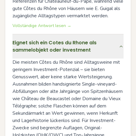
Referenzen für Châteauneuf-du-Pape, während viele 
gute Côtes du Rhône von Häusern wie E. Guigal als 
zugängliche Alltagstypen vermarktet werden.
Vollständige Antwort lesen →
Eignet sich ein Cotes du Rhone als
sammelobjekt oder investment
Die meisten Côtes du Rhône sind Alltagsweine mit 
geringem Investment-Potenzial – sie bieten 
Genusswert, aber keine starke Wertsteigerung. 
Ausnahmen bilden handsignierte Single-vineyard-
Abfüllungen oder alte Jahrgänge von Spitzenhäusern 
wie Château de Beaucastel oder Domaine du Vieux 
Télégraphe; solche Flaschen können auf dem 
Sekundärmarkt an Wert gewinnen, wenn Herkunft 
und Lagerhistorie lückenlos sind. Für Investment-
Zwecke sind begrenzte Auflagen, Original-
Holzkisten (OHK/OWC) und Top-Jahrgänge 