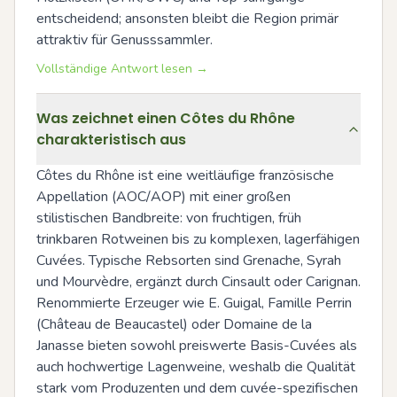
entscheidend; ansonsten bleibt die Region primär 
attraktiv für Genusssammler.
Vollständige Antwort lesen →
Was zeichnet einen Côtes du Rhône
charakteristisch aus
Côtes du Rhône ist eine weitläufige französische 
Appellation (AOC/AOP) mit einer großen 
stilistischen Bandbreite: von fruchtigen, früh 
trinkbaren Rotweinen bis zu komplexen, lagerfähigen 
Cuvées. Typische Rebsorten sind Grenache, Syrah 
und Mourvèdre, ergänzt durch Cinsault oder Carignan. 
Renommierte Erzeuger wie E. Guigal, Famille Perrin 
(Château de Beaucastel) oder Domaine de la 
Janasse bieten sowohl preiswerte Basis-Cuvées als 
auch hochwertige Lagenweine, weshalb die Qualität 
stark vom Produzenten und dem cuvée-spezifischen 