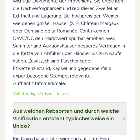
wichtige Dokumente der Provenienz: Sie erleichtern 
die Nachverfolgbarkeit und reduzieren Zweifel an 
Echtheit und Lagerung. Bei hochpreisigen Weinen 
wie denen großer Häuser (z. B. Château Margaux 
oder Domaine de la Romanée-Conti) können 
OWC/OC den Marktwert spürbar erhöhen, weil 
Sammler und Auktionshäuser besseres Vertrauen in 
die Kette von Abfüller über Händler bis zum Käufer 
haben. Zusätzlich sind Flaschencode, 
Etikettenzustand, Kapsel und gegebenenfalls 
exportbezogene Stempel relevante 
Authentizitätsmerkmale.
Vollständige Antwort lesen →
Aus welchen Rebsorten und durch welche
Vinifikation entsteht typischerweise ein
Unico?
Ein Unico basiert überwiegend auf Tinto Fino 