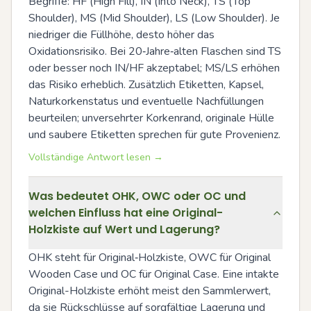
Begriffe: HF (High Fill), IN (Into Neck), TS (Top 
Shoulder), MS (Mid Shoulder), LS (Low Shoulder). Je 
niedriger die Füllhöhe, desto höher das 
Oxidationsrisiko. Bei 20‑Jahre‑alten Flaschen sind TS 
oder besser noch IN/HF akzeptabel; MS/LS erhöhen 
das Risiko erheblich. Zusätzlich Etiketten, Kapsel, 
Naturkorkenstatus und eventuelle Nachfüllungen 
beurteilen; unversehrter Korkenrand, originale Hülle 
und saubere Etiketten sprechen für gute Provenienz.
Vollständige Antwort lesen →
Was bedeutet OHK, OWC oder OC und
welchen Einfluss hat eine Original-
Holzkiste auf Wert und Lagerung?
OHK steht für Original‑Holzkiste, OWC für Original 
Wooden Case und OC für Original Case. Eine intakte 
Original-Holzkiste erhöht meist den Sammlerwert, 
da sie Rückschlüsse auf sorgfältige Lagerung und 