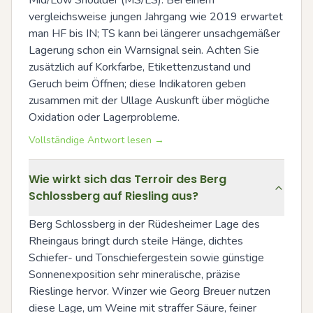
Mid/Low Shoulder (MS/LS). Bei einem 
vergleichsweise jungen Jahrgang wie 2019 erwartet 
man HF bis IN; TS kann bei längerer unsachgemäßer 
Lagerung schon ein Warnsignal sein. Achten Sie 
zusätzlich auf Korkfarbe, Etikettenzustand und 
Geruch beim Öffnen; diese Indikatoren geben 
zusammen mit der Ullage Auskunft über mögliche 
Oxidation oder Lagerprobleme.
Vollständige Antwort lesen →
Wie wirkt sich das Terroir des Berg
Schlossberg auf Riesling aus?
Berg Schlossberg in der Rüdesheimer Lage des 
Rheingaus bringt durch steile Hänge, dichtes 
Schiefer- und Tonschiefergestein sowie günstige 
Sonnenexposition sehr mineralische, präzise 
Rieslinge hervor. Winzer wie Georg Breuer nutzen 
diese Lage, um Weine mit straffer Säure, feiner 