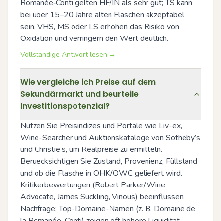
Romanée‑Conti gelten HF/IN als sehr gut; TS kann 
bei über 15–20 Jahre alten Flaschen akzeptabel 
sein. VHS, MS oder LS erhöhen das Risiko von 
Oxidation und verringern den Wert deutlich.
Vollständige Antwort lesen →
Wie vergleiche ich Preise auf dem
Sekundärmarkt und beurteile
Investitionspotenzial?
Nutzen Sie Preisindizes und Portale wie Liv-ex, 
Wine-Searcher und Auktionskataloge von Sotheby’s 
und Christie’s, um Realpreise zu ermitteln. 
Beruecksichtigen Sie Zustand, Provenienz, Füllstand 
und ob die Flasche in OHK/OWC geliefert wird. 
Kritikerbewertungen (Robert Parker/Wine 
Advocate, James Suckling, Vinous) beeinflussen 
Nachfrage; Top-Domaine-Namen (z. B. Domaine de 
la Romanée-Conti) zeigen oft höhere Liquidität. 