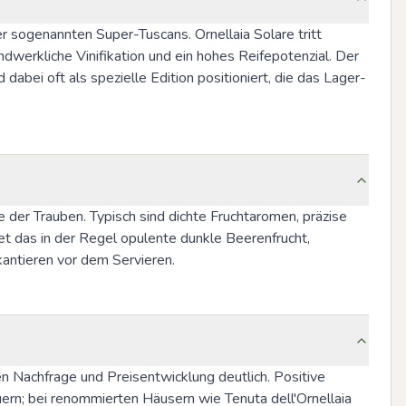
r sogenannten Super-Tuscans. Ornellaia Solare tritt 
ndwerkliche Vinifikation und ein hohes Reifepotenzial. Der 
dabei oft als spezielle Edition positioniert, die das Lager- 
e der Trauben. Typisch sind dichte Fruchtaromen, präzise 
et das in der Regel opulente dunkle Beerenfrucht, 
antieren vor dem Servieren.
 Nachfrage und Preisentwicklung deutlich. Positive 
rn; bei renommierten Häusern wie Tenuta dell'Ornellaia 