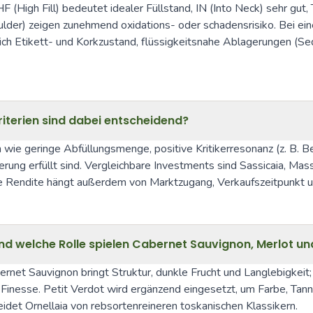
 HF (High Fill) bedeutet idealer Füllstand, IN (Into Neck) sehr gu
lder) zeigen zunehmend oxidations- oder schadensrisiko. Bei ein
zlich Etikett- und Korkzustand, flüssigkeitsnahe Ablagerungen (S
riterien sind dabei entscheidend?
en wie geringe Abfüllungsmenge, positive Kritikerresonanz (z. B.
rung erfüllt sind. Vergleichbare Investments sind Sassicaia, Ma
ige Rendite hängt außerdem von Marktzugang, Verkaufszeitpunkt 
und welche Rolle spielen Cabernet Sauvignon, Merlot u
bernet Sauvignon bringt Struktur, dunkle Frucht und Langlebigkeit;
 Finesse. Petit Verdot wird ergänzend eingesetzt, um Farbe, Tann
idet Ornellaia von rebsortenreineren toskanischen Klassikern.