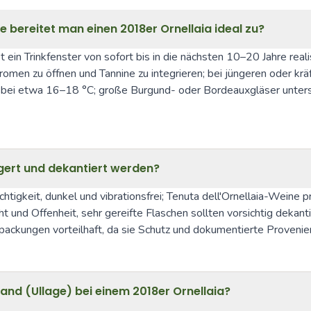
e bereitet man einen 2018er Ornellaia ideal zu?
t ein Trinkfenster von sofort bis in die nächsten 10–20 Jahre real
men zu öffnen und Tannine zu integrieren; bei jüngeren oder kräf
iegt bei etwa 16–18 °C; große Burgund- oder Bordeauxgläser unt
lagert und dekantiert werden?
tigkeit, dunkel und vibrationsfrei; Tenuta dell'Ornellaia-Weine 
 und Offenheit, sehr gereifte Flaschen sollten vorsichtig dekant
rpackungen vorteilhaft, da sie Schutz und dokumentierte Provenie
nd (Ullage) bei einem 2018er Ornellaia?