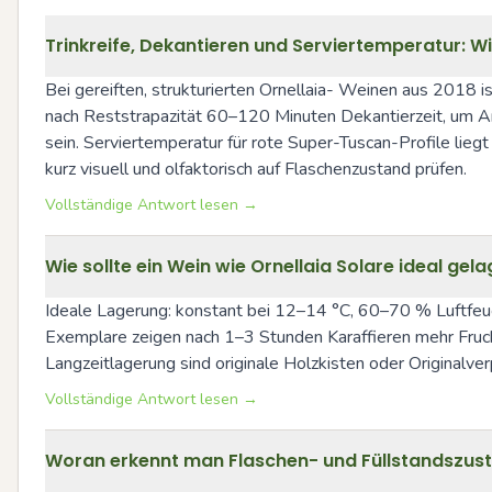
Trinkreife, Dekantieren und Serviertemperatur: Wi
Bei gereiften, strukturierten Ornellaia- Weinen aus 2018 is
nach Reststrapazität 60–120 Minuten Dekantierzeit, um Aro
sein. Serviertemperatur für rote Super-Tuscan-Profile l
kurz visuell und olfaktorisch auf Flaschenzustand prüfen.
Vollständige Antwort lesen →
Wie sollte ein Wein wie Ornellaia Solare ideal ge
Ideale Lagerung: konstant bei 12–14 °C, 60–70 % Luftfeuch
Exemplare zeigen nach 1–3 Stunden Karaffieren mehr Frucht
Langzeitlagerung sind originale Holzkisten oder Originalve
Vollständige Antwort lesen →
Woran erkennt man Flaschen- und Füllstandszusta