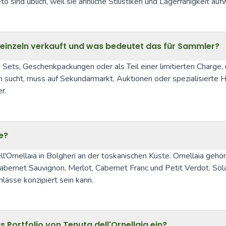
sind üblich, weil sie ähnliche Stilistiken und Lagerfähigkeit auf
inzeln verkauft und was bedeutet das für Sammler?
Sets, Geschenkpackungen oder als Teil einer limitierten Charge,
sucht, muss auf Sekundärmarkt, Auktionen oder spezialisierte Hän
r.
e?
ell'Ornellaia in Bolgheri an der toskanischen Küste. Ornellaia g
abernet Sauvignon, Merlot, Cabernet Franc und Petit Verdot. Solare
lässe konzipiert sein kann.
as Portfolio von Tenuta dell'Ornellaia ein?