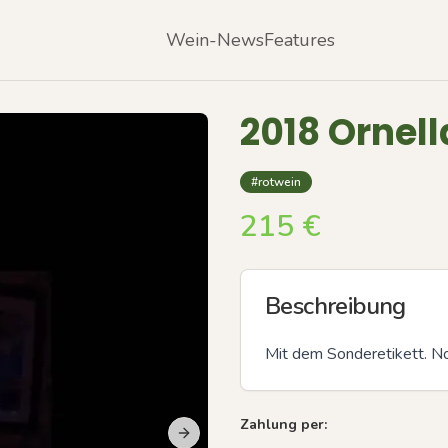
Wein-News
Features
2018 Ornell
#rotwein
215
€
Beschreibung
Mit dem Sonderetikett. No
Zahlung per:
Next slide
Previous slide