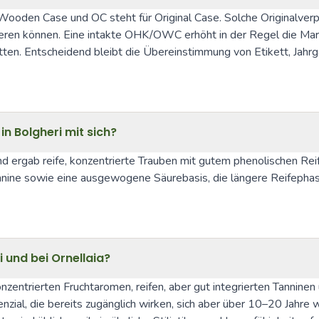
Wooden Case und OC steht für Original Case. Solche Originalver
ieren können. Eine intakte OHK/OWC erhöht in der Regel die Mark
tten. Entscheidend bleibt die Übereinstimmung von Etikett, Jahrg
n Bolgheri mit sich?
 ergab reife, konzentrierte Trauben mit gutem phenolischen Reif
 Tannine sowie eine ausgewogene Säurebasis, die längere Reifepha
i und bei Ornellaia?
nzentrierten Fruchtaromen, reifen, aber gut integrierten Tanninen u
nzial, die bereits zugänglich wirken, sich aber über 10–20 Jahre