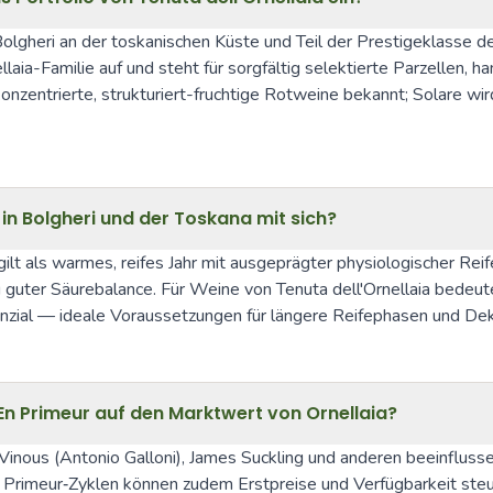
Bolgheri an der toskanischen Küste und Teil der Prestigeklasse de
aia-Familie auf und steht für sorgfältig selektierte Parzellen, ha
onzentrierte, strukturiert-fruchtige Rotweine bekannt; Solare wird 
in Bolgheri und der Toskana mit sich?
gilt als warmes, reifes Jahr mit ausgeprägter physiologischer Reif
ig guter Säurebalance. Für Weine von Tenuta dell'Ornellaia bedeut
zial — ideale Voraussetzungen für längere Reifephasen und Dek
En Primeur auf den Marktwert von Ornellaia?
nous (Antonio Galloni), James Suckling und anderen beeinflussen
 Primeur‑Zyklen können zudem Erstpreise und Verfügbarkeit steue