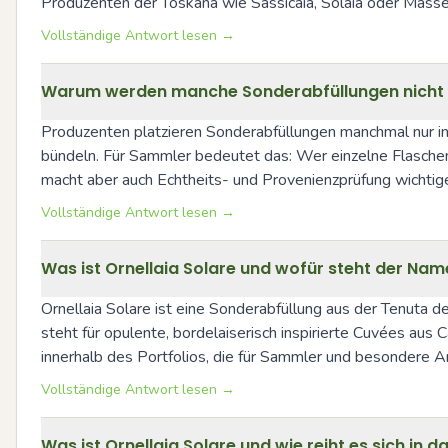
Produzenten der Toskana wie Sassicaia, Solaia oder Masseto 
Vollständige Antwort lesen →
Warum werden manche Sonderabfüllungen nicht e
Produzenten platzieren Sonderabfüllungen manchmal nur in 
bündeln. Für Sammler bedeutet das: Wer einzelne Flaschen 
macht aber auch Echtheits- und Provenienzprüfung wichtige
Vollständige Antwort lesen →
Was ist Ornellaia Solare und wofür steht der Nam
Ornellaia Solare ist eine Sonderabfüllung aus der Tenuta d
steht für opulente, bordelaiserisch inspirierte Cuvées aus C
innerhalb des Portfolios, die für Sammler und besondere An
Vollständige Antwort lesen →
Was ist Ornellaia Solare und wie reiht es sich in d